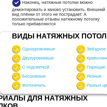
Наконец, натяжные потолки можно
демонтировать и заново установить. Внешний
вид плёнки от этого не пострадает. А
положительные отзывы натяжному потолку
только прибавляются
ВИДЫ НАТЯЖНЫХ ПОТОЛ
Одноуровневые
Звёздное
Двухуровневые
Криволин
С подсветкой
Парящие
Бесшовные
Резные
Фотопечать
Разных ц
РИАЛЫ ДЛЯ НАТЯЖНЫХ
ЛКОВ