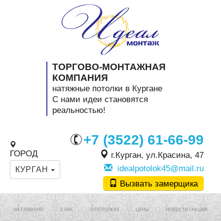
ТОРГОВО-МОНТАЖНАЯ
КОМПАНИЯ
натяжные потолки в Кургане
C нами идеи становятся
реальностью!
+7 (3522) 61-66-99
ГОРОД
г.Курган, ул.Красина, 47
idealpotolok45@mail.ru
КУРГАН
Вызвать замерщика
НА ГЛАВНУЮ
О НАС
О ПОТОЛКАХ
ЦЕНЫ
НОВОСТИ / АКЦИИ