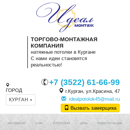
ТОРГОВО-МОНТАЖНАЯ
КОМПАНИЯ
натяжные потолки в Кургане
C нами идеи становятся
реальностью!
+7 (3522) 61-66-99
ГОРОД
г.Курган, ул.Красина, 47
idealpotolok45@mail.ru
КУРГАН
Вызвать замерщика
НА ГЛАВНУЮ
О НАС
О ПОТОЛКАХ
ЦЕНЫ
НОВОСТИ / АКЦИИ