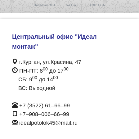
НАШИ РАБОТЫ
ЗАКАЗАТЬ
КОНТАКТЫ
Центральный офис "Идеал
монтаж"
г.Курган, ул.Красина, 47
00
00
ПН-ПТ: 8
до 17
00
00
СБ: 9
до 14
ВС: Выходной
+7 (3522) 61–66–99
+7–908–006–66–99
idealpotolok45@mail.ru