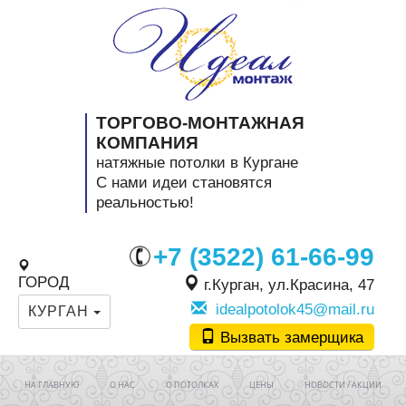
ТОРГОВО-МОНТАЖНАЯ
КОМПАНИЯ
натяжные потолки в Кургане
C нами идеи становятся
реальностью!
+7 (3522) 61-66-99
ГОРОД
г.Курган, ул.Красина, 47
idealpotolok45@mail.ru
КУРГАН
Вызвать замерщика
НА ГЛАВНУЮ
О НАС
О ПОТОЛКАХ
ЦЕНЫ
НОВОСТИ / АКЦИИ