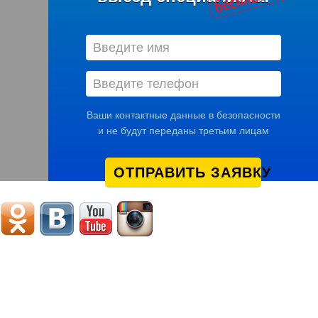
Ваши контактные данные в безопасности
и не будут переданы третьим лицам
ОТПРАВИТЬ ЗАЯВКУ
Мы в соцсетях
© 2005-2016 «Идеал монтаж»
Россия, Курган, Красина, д. 47
+7 (3522) 61-66-99